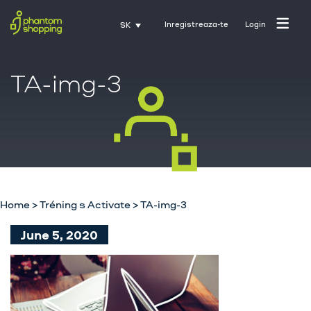
Inregistreaza-te
Login
SK
TA-img-3
Domovská stránka
O nás
Priemysel
Home
>
Tréning s Activate
>
TA-img-3
Služby
June 5, 2020
Kariéra
Kontakt
Tréning s Activate