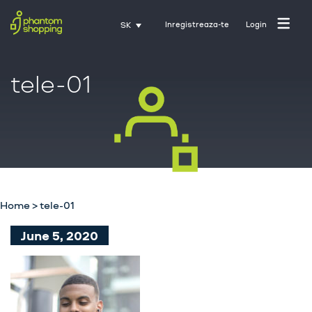
Inregistreaza-te
Login
SK
tele-01
Domovská stránka
O nás
Priemysel
Home
>
tele-01
Služby
June 5, 2020
Kariéra
Kontakt
Tréning s Activate