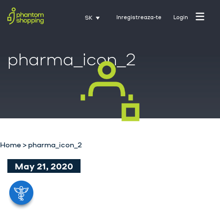
Inregistreaza-te
Login
SK
pharma_icon_2
Domovská stránka
O nás
Priemysel
Služby
Home
>
pharma_icon_2
Kariéra
May 21, 2020
Kontakt
Tréning s Activate
nakupujúcich