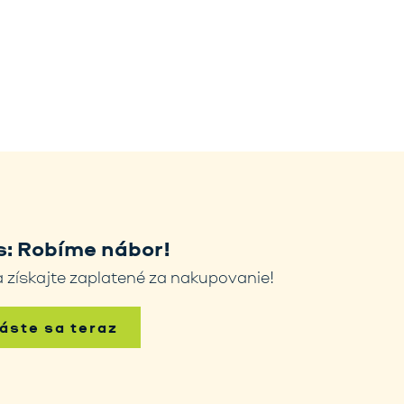
: Robíme nábor!
 získajte zaplatené za nakupovanie!
láste sa teraz