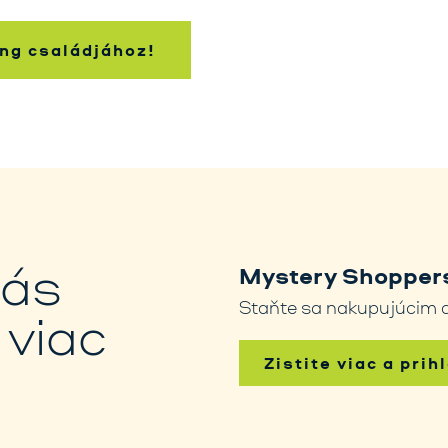
ng családjához!
nás
Mystery Shoppers
Staňte sa nakupujúcim a
 viac
Zistite viac a prih