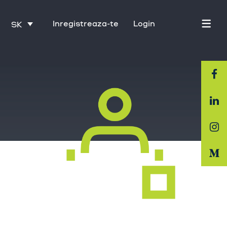
Inregistreaza-te
Login
SK
Domovská stránka
O nás
Priemysel
Služby
Kariéra
Kontakt
Tréning s Activate
nakupujúcich