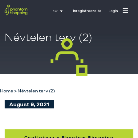
Inregistreaza-te
Login
SK
Névtelen terv (2)
Domovská stránka
O nás
Priemysel
Služby
Home
>
Névtelen terv (2)
Kariéra
August 9, 2021
Kontakt
Tréning s Activate
nakupujúcich
Csatlakozz a Phantom Shopping