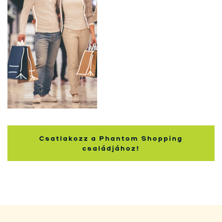
nakupujúcich
Csatlakozz a Phantom Shopping
családjához!