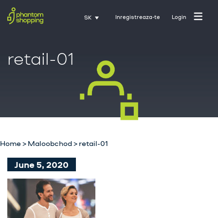
Inregistreaza-te
Login
SK
retail-01
Domovská stránka
O nás
Priemysel
Home
>
Maloobchod
>
retail-01
Služby
June 5, 2020
Kariéra
Kontakt
Tréning s Activate