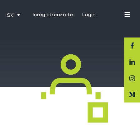
Inregistreaza-te
Login
SK
Domovská stránka
O nás
Priemysel
Služby
Kariéra
Kontakt
Tréning s Activate